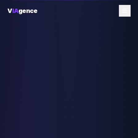
V
IA
gence